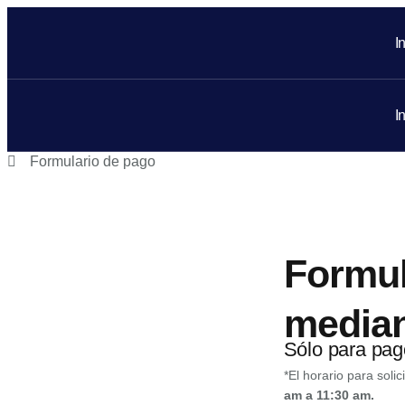
I
I
Formulario de pago
Formul
median
Sólo para pag
*El horario para soli
am a 11:30 am.