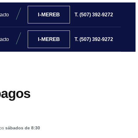
I-MEREB
acto
T. (507) 392-9272
I-MEREB
acto
T. (507) 392-9272
pagos
los
sábados de 8:30