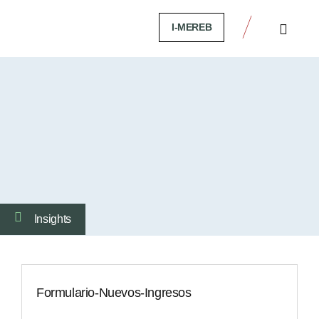
I-MEREB
Métodos de Pagos
Insights
Formulario-Nuevos-Ingresos